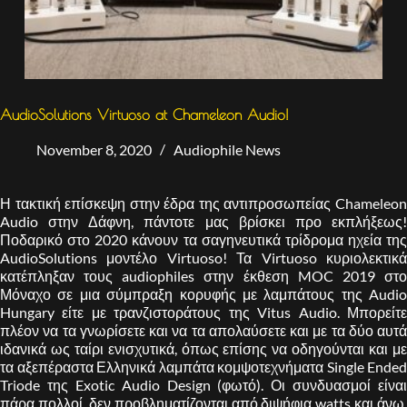
AudioSolutions Virtuoso at Chameleon Audio!
November 8, 2020
Audiophile News
Η τακτική επίσκεψη στην έδρα της αντιπροσωπείας Chameleon
Audio στην Δάφνη, πάντοτε μας βρίσκει προ εκπλήξεως!
Ποδαρικό στο 2020 κάνουν τα σαγηνευτικά τρίδρομα ηχεία της
AudioSolutions μοντέλο Virtuoso! Τα Virtuoso κυριολεκτικά
κατέπληξαν τους audiophiles στην έκθεση MOC 2019 στο
Μόναχο σε μια σύμπραξη κορυφής με λαμπάτους της Audio
Hungary είτε με τρανζιστοράτους της Vitus Audio. Μπορείτε
πλέον να τα γνωρίσετε και να τα απολαύσετε και με τα δύο αυτά
ιδανικά ως ταίρι ενισχυτικά, όπως επίσης να οδηγούνται και με
τα αξεπέραστα Ελληνικά λαμπάτα κομψοτεχνήματα Single Ended
Triode της Exotic Audio Design (φωτό). Οι συνδυασμοί είναι
πάρα πολλοί, δεν προβληματίζονται από διψήφια watts και άνω,