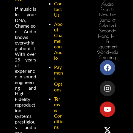
Con
Audio
If music is
tact
Experts
in your
New, Ex-
Us
Demo &
DNA,
Abo
Selected
Chameleo
ut
Second-
n Audio
Cha
Hand Hi-
knows
mel
Fi
everythin
eon
Equipment
g about it.
Worldwide
Aud
With over
Shipping
io
25 years
of
Pay
experienc
men
e in sound
t
engineeri
Opti
ng and
ons
High-
Ter
Fidelity
ms
reproduct
&
ion
Con
systems,
ditio
prestigiou
ns
s audio
and