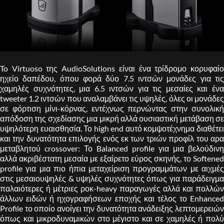
To Virtuoso της AudioSolutions είναι ένα τρίδρομο κορυφαίο
ηχείο δαπέδου, όπου φορά δύο 7.5 ιντσών μονάδες για τις
χαμηλές συχνότητες, μια 6.5 ιντσών για τις μεσαίες και ένα
tweeter 1.2 ιντσών που αναλαμβάνει τις υψηλές, όλες οι μονάδες
σε φόρτιση μίνι-κόρνας, εντέχνως περνώντας στην συνολική
απόδοση της σχεδίασης μια μικρή αλλά ουσιαστική μετάβαση σε
υψηλότερη ευαισθησία. Το high end αυτό κομψοτέχνημα διαθέτει
και την δυνατότητα επιλογής ενός εκ των τριών προφίλ του αρα
μεταβλητού crossover: Το Balanced profile για μια βελούδινη
αλλά ακριβέστατη μεσαία με εξαίρετο εύρος σκηνής, το Softened
profile για μια πιο ήπια μεταχείριση προγραμμάτων με αιχμές
στις μεσαιουψηλές & υψηλές συχνότητες όπως για παράδειγμα
παλαιότερες ή μέτριες ροκ-heavy παραγωγές αλλά και πολλών
άλλων ειδών ή ηχογραφήσεων εποχής και τέλος το Enhanced
Profile το οποίο ανοίγει την δυνατότητα ανάδειξης λεπτομερειών
όπως και μικροδυναμικών στο μέγιστο και σε χαμηλές ή πολύ