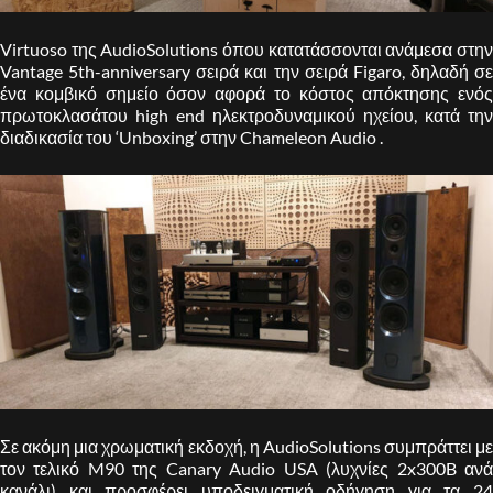
Virtuoso της AudioSolutions όπου κατατάσσονται ανάμεσα στην
Vantage 5th-anniversary σειρά και την σειρά Figaro, δηλαδή σε
ένα κομβικό σημείο όσον αφορά το κόστος απόκτησης ενός
πρωτοκλασάτου high end ηλεκτροδυναμικού ηχείου, κατά την
διαδικασία του ‘Unboxing’ στην Chameleon Audio .
Σε ακόμη μια χρωματική εκδοχή, η AudioSolutions συμπράττει με
τον τελικό M90 της Canary Audio USA (λυχνίες 2x300B ανά
κανάλι) και προσφέρει υποδειγματική οδήγηση για τα 24