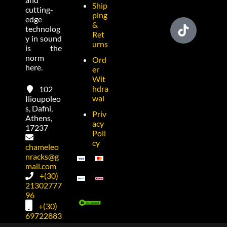
Ship
cutting-
ping
edge
&
technolog
Ret
y in sound
urns
is the
norm
Ord
here.
er
Wit
hdra
102
wal
Ilioupoleo
s, Dafni,
Priv
Athens,
acy
17237
Poli
cy
chameleo
nracks@g
mail.com
+(30)
21302777
96
+(30)
69722883
74