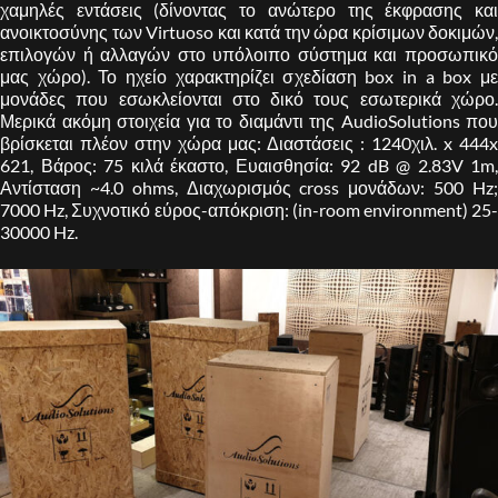
χαμηλές εντάσεις (δίνοντας το ανώτερο της έκφρασης και
ανοικτοσύνης των Virtuoso και κατά την ώρα κρίσιμων δοκιμών,
επιλογών ή αλλαγών στο υπόλοιπο σύστημα και προσωπικό
μας χώρο). Το ηχείο χαρακτηρίζει σχεδίαση box in a box με
μονάδες που εσωκλείονται στο δικό τους εσωτερικά χώρο.
Μερικά ακόμη στοιχεία για το διαμάντι της AudioSolutions που
βρίσκεται πλέον στην χώρα μας: Διαστάσεις : 1240χιλ. x 444x
621, Βάρος: 75 κιλά έκαστο, Ευαισθησία: 92 dB @ 2.83V 1m,
Αντίσταση ~4.0 ohms, Διαχωρισμός cross μονάδων: 500 Hz;
7000 Hz, Συχνοτικό εύρος-απόκριση: (in-room environment) 25-
30000 Hz.