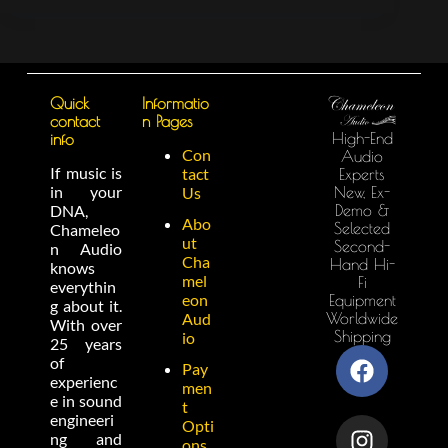
Quick
Informatio
contact
n Pages
High-End
info
Con
Audio
If music is
tact
Experts
in your
New, Ex-
Us
Demo &
DNA,
Abo
Selected
Chameleo
ut
Second-
n Audio
Cha
Hand Hi-
knows
mel
Fi
everythin
eon
Equipment
g about it.
Worldwide
Aud
With over
Shipping
io
25 years
of
Pay
experienc
men
e in sound
t
engineeri
Opti
ng and
ons