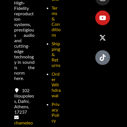
High-
Ter
Fidelity
ms
reproduct
&
ion
Con
systems,
ditio
prestigiou
ns
s audio
and
Ship
cutting-
ping
edge
&
technolog
Ret
y in sound
urns
is the
norm
Ord
here.
er
Wit
hdra
102
wal
Ilioupoleo
s, Dafni,
Priv
Athens,
acy
17237
Poli
cy
chameleo